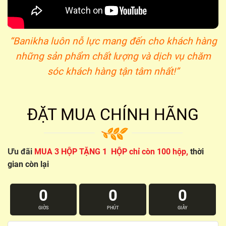
“Banikha luôn nỗ lực mang đến cho khách hàng
những sản phẩm chất lượng và dịch vụ chăm
sóc khách hàng tận tâm nhất!”
ĐẶT MUA CHÍNH HÃNG
Ưu đãi
MUA 3 HỘP TẶNG 1 HỘP chỉ còn 100 hộp,
thời
gian còn lại
0
0
0
GIỜS
PHÚT
GIÂY