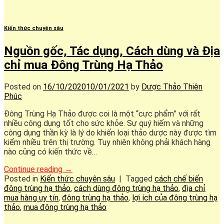
Kiến thức chuyên sâu
Nguồn gốc, Tác dụng, Cách dùng và Địa
chỉ mua Đông Trùng Hạ Thảo
Posted on
16/10/2020
10/01/2021
by
Dược Thảo Thiên
Phúc
Đông Trùng Hạ Thảo được coi là một “cực phẩm” với rất
nhiều công dụng tốt cho sức khỏe. Sự quý hiếm và những
công dụng thần kỳ là lý do khiến loại thảo dược này được tìm
kiếm nhiều trên thị trường. Tuy nhiên không phải khách hàng
nào cũng có kiến thức về…
Continue reading
→
Posted in
Kiến thức chuyên sâu
|
Tagged
cách chế biến
đông trùng hạ thảo
,
cách dùng đông trùng hạ thảo
,
địa chỉ
mua hàng uy tín
,
đông trùng hạ thảo
,
lợi ích của đông trùng hạ
thảo
,
mua đông trùng hạ thảo