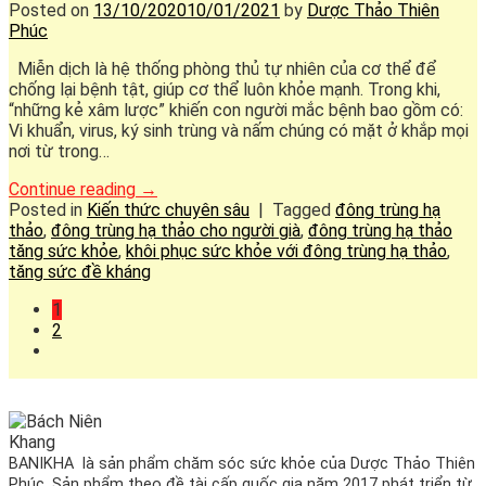
Posted on
13/10/2020
10/01/2021
by
Dược Thảo Thiên
Phúc
Miễn dịch là hệ thống phòng thủ tự nhiên của cơ thể để
chống lại bệnh tật, giúp cơ thể luôn khỏe mạnh. Trong khi,
“những kẻ xâm lược” khiến con người mắc bệnh bao gồm có:
Vi khuẩn, virus, ký sinh trùng và nấm chúng có mặt ở khắp mọi
nơi từ trong…
Continue reading
→
Posted in
Kiến thức chuyên sâu
|
Tagged
đông trùng hạ
thảo
,
đông trùng hạ thảo cho người già
,
đông trùng hạ thảo
tăng sức khỏe
,
khôi phục sức khỏe với đông trùng hạ thảo
,
tăng sức đề kháng
1
2
BANIKHA là sản phẩm chăm sóc sức khỏe của Dược Thảo Thiên
Phúc. Sản phẩm theo đề tài cấp quốc gia năm 2017 phát triển từ