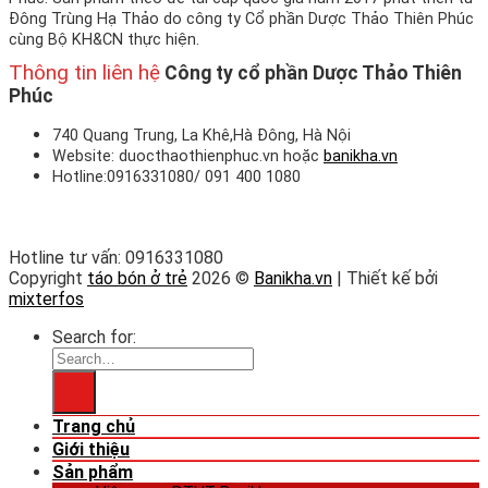
Đông Trùng Hạ Thảo do công ty Cổ phần Dược Thảo Thiên Phúc
cùng Bộ KH&CN thực hiện.
Thông tin liên hệ
Công ty cổ phần Dược Thảo Thiên
Phúc
740 Quang Trung, La Khê,Hà Đông, Hà Nội
Website: duocthaothienphuc.vn hoặc
banikha.vn
Hotline:0916331080/ 091 400 1080
Hotline tư vấn: 0916331080
Copyright
táo bón ở trẻ
2026 ©
Banikha.vn
| Thiết kế bởi
mixterfos
Search for:
Trang chủ
Giới thiệu
Sản phẩm