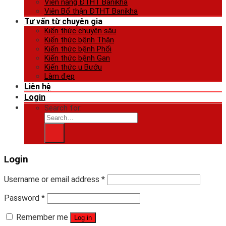
Viên nang ĐTHT Banikha
Viên Bổ thận ĐTHT Banikha
Tư vấn từ chuyên gia
Kiến thức chuyên sâu
Kiến thức bệnh Thận
Kiến thức bệnh Phổi
Kiến thức bệnh Gan
Kiến thức u Bướu
Làm đẹp
Liên hệ
Login
Search for:
Login
Username or email address
*
Password
*
Remember me
Log in