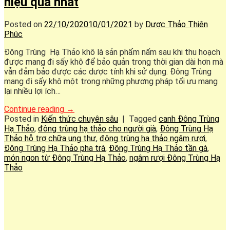
hiệu quả nhất
Posted on
22/10/2020
10/01/2021
by
Dược Thảo Thiên
Phúc
Đông Trùng Hạ Thảo khô là sản phẩm nấm sau khi thu hoạch
được mang đi sấy khô để bảo quản trong thời gian dài hơn mà
vẫn đảm bảo được các dược tính khi sử dụng. Đông Trùng
mang đi sấy khô một trong những phương pháp tối ưu mang
lại nhiều lợi ích…
Continue reading
→
Posted in
Kiến thức chuyên sâu
|
Tagged
canh Đông Trùng
Hạ Thảo
,
đông trùng hạ thảo cho người già
,
Đông Trùng Hạ
Thảo hỗ trợ chữa ung thư
,
đông trùng hạ thảo ngâm rượi
,
Đông Trùng Hạ Thảo pha trà
,
Đông Trùng Hạ Thảo tần gà
,
món ngon từ Đông Trùng Hạ Thảo
,
ngâm rượi Đông Trùng Hạ
Thảo