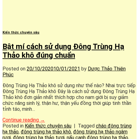
Kiến thức chuyên sâu
Bật mí cách sử dụng Đông Trùng Hạ
Thảo khô đúng chuẩn
Posted on
20/10/2020
10/01/2021
by
Dược Thảo Thiên
Phúc
Đông Trùng Hạ Thảo khô sử dụng như thế nào? Nhai trực tiếp
Đông Trùng Hạ Thảo khô Đây là cách sử dụng Đông Trùng Hạ
Thảo khô đơn giản nhất thích hợp cho nam giới bị suy giảm
chức năng sinh lý, thận hư, thận yếu đồng thời giúp tinh thần
tỉnh táo, minh…
Continue reading
→
Posted in
Kiến thức chuyên sâu
|
Tagged
cháo đông trùng
hạ thảo
,
đông trùng hạ thảo khô
,
đông trùng hạ thảo ngâm
rượi
,
đông trùng hạ thảo tươi
,
nấu canh đông trùng hạ thảo
,