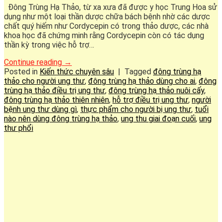
Đông Trùng Hạ Thảo, từ xa xưa đã được y học Trung Hoa sử
dụng như một loại thần dược chữa bách bệnh nhờ các dược
chất quý hiếm như Cordycepin có trong thảo dược, các nhà
khoa học đã chứng minh rằng Cordycepin còn có tác dụng
thần kỳ trong việc hỗ trợ…
Continue reading
→
Posted in
Kiến thức chuyên sâu
|
Tagged
đông trùng hạ
thảo cho người ung thư
,
đông trùng hạ thảo dùng cho ai
,
đông
trùng hạ thảo điều trị ung thư
,
đông trùng hạ thảo nuôi cấy
,
đông trùng hạ thảo thiên nhiên
,
hỗ trợ điều trị ung thư
,
người
bệnh ung thư dùng gì
,
thực phẩm cho người bị ung thư
,
tuổi
nào nên dùng đông trùng hạ thảo
,
ung thu giai đoạn cuối
,
ung
thư phổi