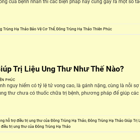
n sống của bệnh nhân thì các biện pháp này cũng gây ra một số t
g Trùng Hạ Thảo Bảo Vệ Cơ Thể
,
Đông Trùng Hạ Thảo Thiên Phúc
iúp Trị Liệu Ung Thư Như Thế Nào?
ÊN PHÚC
h nguy hiểm có tỷ lệ tử vong cao, là gánh nặng, cùng là nỗi sợ 
ung thư chưa có thuốc chữa trị bệnh, phương pháp để giúp các
ng hỗ trợ điều trị ung thư của Đông Trùng Hạ Thảo
,
Đông Trùng Hạ Thảo Giúp Trị 
 điều trị ung thư của Đông Trùng Hạ Thảo