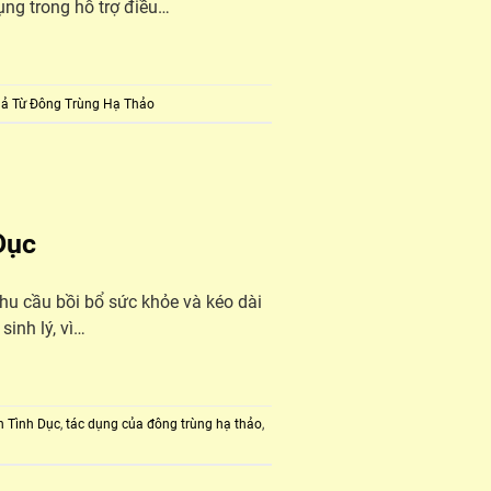
ụng trong hỗ trợ điều…
Quả Từ Đông Trùng Hạ Thảo
Dục
nhu cầu bồi bổ sức khỏe và kéo dài
inh lý, vì…
n Tình Dục
,
tác dụng của đông trùng hạ thảo
,