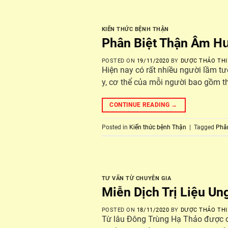
KIẾN THỨC BỆNH THẬN
Phân Biệt Thận Âm H
POSTED ON
19/11/2020
BY
DƯỢC THẢO THI
Hiện nay có rất nhiều người lầm tư
y, cơ thể của mỗi người bao gồm 
CONTINUE READING
→
Posted in
Kiến thức bệnh Thận
|
Tagged
Phâ
TƯ VẤN TỪ CHUYÊN GIA
Miễn Dịch Trị Liệu U
POSTED ON
18/11/2020
BY
DƯỢC THẢO THI
Từ lâu Đông Trùng Hạ Thảo được co