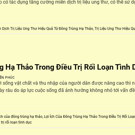
ó tác dụng tăng cường miễn dịch trị liệu ung thư, có thể sử d
n Dịch Trị Liệu Ung Thư Hiệu Quả Từ Đông Trùng Hạ Thảo
,
Trị Liệu Ung Thư Hiệu 
g Hạ Thảo Trong Điều Trị Rối Loạn Tình 
ÊN PHÚC
đời sống vật chất và thu nhập của người dân được nâng cao thì 
ày râu do áp lực cuộc sống đã ảnh hưởng không nhỏ tới vấn đề s
ích của đông trùng hạ thảo
,
Lợi Ích Của Đông Trùng Hạ Thảo Trong Điều Trị Rối Loạ
ị rối loạn tình dục