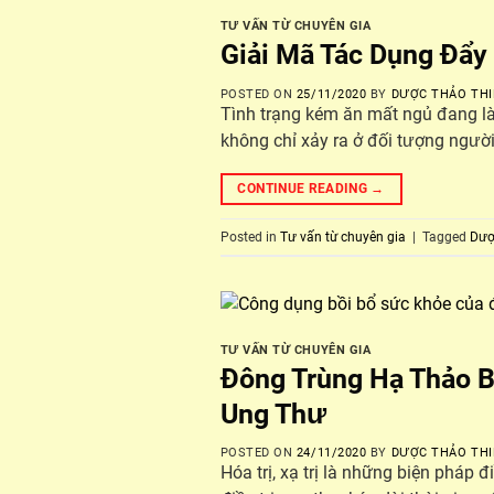
TƯ VẤN TỪ CHUYÊN GIA
Giải Mã Tác Dụng Đẩy
POSTED ON
25/11/2020
BY
DƯỢC THẢO THI
Tình trạng kém ăn mất ngủ đang là
không chỉ xảy ra ở đối tượng người
CONTINUE READING
→
Posted in
Tư vấn từ chuyên gia
|
Tagged
Dượ
TƯ VẤN TỪ CHUYÊN GIA
Đông Trùng Hạ Thảo B
Ung Thư
POSTED ON
24/11/2020
BY
DƯỢC THẢO THI
Hóa trị, xạ trị là những biện pháp 