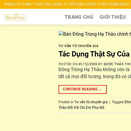
Skip
WEBSITE CHÍNH THỨC CỦA CÔNG TY CỔ PHẦN DƯỢC THẢO THIÊN PHÚC
to
TRANG CHỦ
GIỚI THIỆU
content
TƯ VẤN TỪ CHUYÊN GIA
Tác Dụng Thật Sự Của
POSTED ON
01/12/2020
BY
DƯỢC THẢO THI
Đông Trùng Hạ Thảo không còn là cá
tất cả mọi đối tượng, trong đó có 
CONTINUE READING
→
Posted in
Tư vấn từ chuyên gia
|
Tagged
Đôn
Thảo Đối Với Chị Em Phụ Nữ