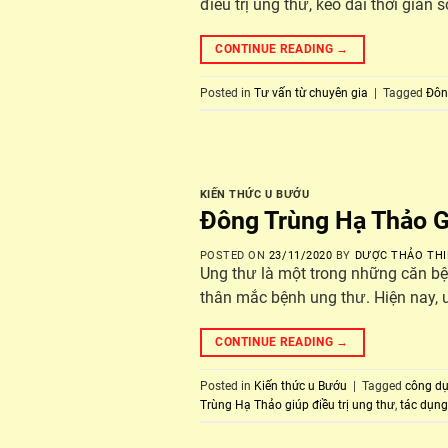
điều trị ung thư, kéo dài thời gia
CONTINUE READING
→
Posted in
Tư vấn từ chuyên gia
|
Tagged
Đôn
KIẾN THỨC U BƯỚU
Đông Trùng Hạ Thảo G
POSTED ON
23/11/2020
BY
DƯỢC THẢO THI
Ung thư là một trong những căn bện
thân mắc bệnh ung thư. Hiện nay, 
CONTINUE READING
→
Posted in
Kiến thức u Bướu
|
Tagged
công dụ
Trùng Hạ Thảo giúp điều trị ung thư
,
tác dụng