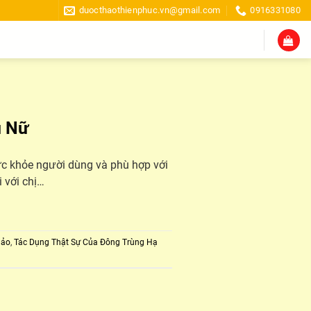
duocthaothienphuc.vn@gmail.com
0916331080
ụ Nữ
sức khỏe người dùng và phù hợp với
 với chị…
hảo
,
Tác Dụng Thật Sự Của Đông Trùng Hạ