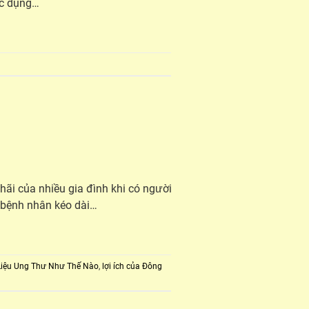
ác dụng…
hãi của nhiều gia đình khi có người
 bệnh nhân kéo dài…
Liệu Ung Thư Như Thế Nào
,
lợi ích của Đông