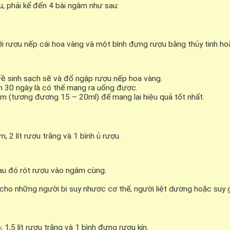
, phải kể đến 4 bài ngâm như sau:
i rượu nếp cái hoa vàng và một bình đựng rượu bằng thủy tinh ho
ề sinh sạch sẽ và đổ ngập rượu nếp hoa vàng.
ến 30 ngày là có thể mang ra uống được.
m (tương đương 15 – 20ml) để mang lại hiệu quả tốt nhất.
 2 lít rượu trắng và 1 bình ủ rượu.
sau đó rót rượu vào ngâm cùng.
o những người bị suy nhược cơ thể, người liệt dương hoặc suy gi
,5 lít rượu trắng và 1 bình đựng rượu kín.