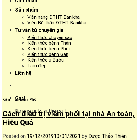
Giới thiệu
Sản phẩm
Viên nang ĐTHT Banikha
Viên Bổ thận ĐTHT Banikha
Tư vấn từ chuyên gia
Kiến thức chuyên sâu
Kiến thức bệnh Thận
Kiến thức bệnh Phổi
Kiến thức bệnh Gan
Kiến thức u Bướu
Làm đẹp
Liên hệ
Cart
Kiến thức bệnh Phổi
No products in the cart.
Cách điều trị viêm phổi tại nhà An toàn,
Hiệu Quả
Posted on
19/12/2019
10/01/2021
by
Dược Thảo Thiên