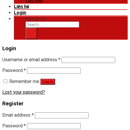
Làm đẹp
Liên hệ
Login
Search for:
Login
Username or email address
*
Password
*
Remember me
Log in
Lost your password?
Register
Email address
*
Password
*