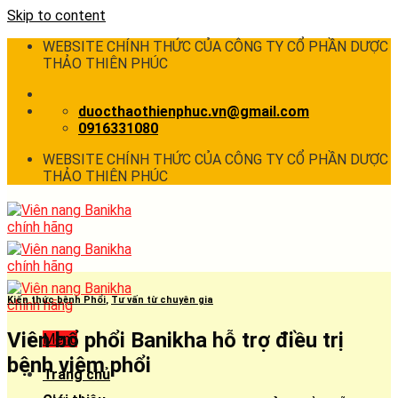
Skip to content
WEBSITE CHÍNH THỨC CỦA CÔNG TY CỔ PHẦN DƯỢC
THẢO THIÊN PHÚC
duocthaothienphuc.vn@gmail.com
0916331080
WEBSITE CHÍNH THỨC CỦA CÔNG TY CỔ PHẦN DƯỢC
THẢO THIÊN PHÚC
Kiến thức bệnh Phổi
,
Tư vấn từ chuyên gia
Viên bổ phổi Banikha hỗ trợ điều trị
Menu
bệnh viêm phổi
Trang chủ