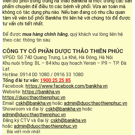
Viên bổ phổi đông trùng hạ thảo Banikha là một trong các sản
phẩm chuyên để điều trị các bệnh về phổi. Vừa an toàn mà
không có tác dụng phụ nào. Nếu bạn đang có nhu cầu quan
tâm về viên bổ phổi Banikha thì liên hệ với chúng tôi để được
tư vấn chi tiết nhất.
Để được
mua hàng chính hãng
, quý khách vui lòng liên hệ
theo các thông tin sau:
CÔNG TY CỔ PHẦN DƯỢC THẢO THIÊN PHÚC
VPGD: Số 740 Quang Trung, La Khê, Hà Đông, Hà Nội
Khu nuôi trồng: BL – 84 khu quy hoạch Yersin – P.9 – TP. Đà
Lạt
Hotline: 0914 00 1080 / 0916 33 1080
Tổng đài tư vấn:
1900 25 25 85
Facebook:
https://www.facebook.com/banikha.vn
Website:
https://banikha.vn
https://duocthaothienphuc.vn
Email:
cskh@banikha.vn
hoặc
admin@duocthaothienphuc.vn
Showroom và đại lý:
cskh@banikha.vn
hoặc
admin@duocthaothienphuc.vn
Đăng ký CTV và Đại lý:
cskh@banikha.vn
hoặc
admin@duocthaothienphuc.vn
Bài viết mới nhất