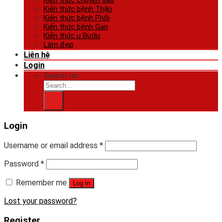
Kiến thức bệnh Thận
Kiến thức bệnh Phổi
Kiến thức bệnh Gan
Kiến thức u Bướu
Làm đẹp
Liên hệ
Login
Search for:
Login
Username or email address
*
Password
*
Remember me
Log in
Lost your password?
Register