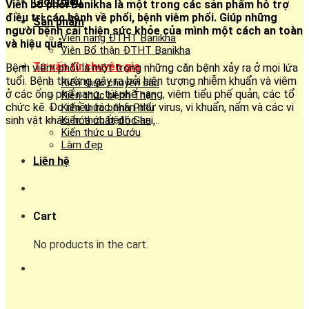
Giới thiệu
Viên bổ phổi Banikha là một trong các sản phẩm hỗ trợ
điều trị các bệnh về phổi, bệnh viêm phổi. Giúp những
Sản phẩm
người bệnh cải thiện sức khỏe của mình một cách an toàn
Viên nang ĐTHT Banikha
và hiệu quả.
Viên Bổ thận ĐTHT Banikha
Tư vấn từ chuyên gia
Bệnh viêm phổi là một trong những căn bệnh xảy ra ở mọi lứa
tuổi. Bệnh thường gây ra bởi hiện tượng nhiễm khuẩn và viêm
Kiến thức chuyên sâu
ở các ống phế nang, túi phế nang, viêm tiểu phế quản, các tổ
Kiến thức bệnh Thận
chức kẽ. Do nhiều tác nhân như virus, vi khuẩn, nấm và các vi
Kiến thức bệnh Phổi
sinh vật khác, hóa chất độc hại,..
Kiến thức bệnh Gan
Kiến thức u Bướu
Làm đẹp
Liên hệ
Cart
No products in the cart.