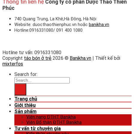
Thông tin liên hệ
Công ty cổ phần Dược Thảo Thiên
Phúc
740 Quang Trung, La Khê,Hà Đông, Hà Nội
Website: duocthaothienphuc.vn hoặc
banikha.vn
Hotline:0916331080/ 091 400 1080
Hotline tư vấn: 0916331080
Copyright
táo bón ở trẻ
2026 ©
Banikha.vn
| Thiết kế bởi
mixterfos
Search for:
Trang chủ
Giới thiệu
Sản phẩm
Viên nang ĐTHT Banikha
Viên Bổ thận ĐTHT Banikha
Tư vấn từ chuyên gia
Kiến thức chuyên sâu