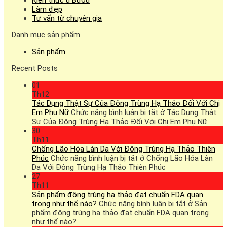
Làm đẹp
Tư vấn từ chuyên gia
Danh mục sản phẩm
Sản phẩm
Recent Posts
01
Th12
Tác Dụng Thật Sự Của Đông Trùng Hạ Thảo Đối Với Chị
Em Phụ Nữ
Chức năng bình luận bị tắt
ở Tác Dụng Thật
Sự Của Đông Trùng Hạ Thảo Đối Với Chị Em Phụ Nữ
30
Th11
Chống Lão Hóa Làn Da Với Đông Trùng Hạ Thảo Thiên
Phúc
Chức năng bình luận bị tắt
ở Chống Lão Hóa Làn
Da Với Đông Trùng Hạ Thảo Thiên Phúc
27
Th11
Sản phẩm đông trùng hạ thảo đạt chuẩn FDA quan
trọng như thế nào?
Chức năng bình luận bị tắt
ở Sản
phẩm đông trùng hạ thảo đạt chuẩn FDA quan trọng
như thế nào?