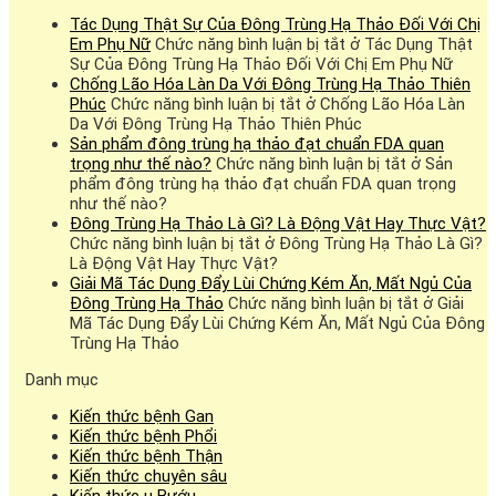
Tác Dụng Thật Sự Của Đông Trùng Hạ Thảo Đối Với Chị
Em Phụ Nữ
Chức năng bình luận bị tắt
ở Tác Dụng Thật
Sự Của Đông Trùng Hạ Thảo Đối Với Chị Em Phụ Nữ
Chống Lão Hóa Làn Da Với Đông Trùng Hạ Thảo Thiên
Phúc
Chức năng bình luận bị tắt
ở Chống Lão Hóa Làn
Da Với Đông Trùng Hạ Thảo Thiên Phúc
Sản phẩm đông trùng hạ thảo đạt chuẩn FDA quan
trọng như thế nào?
Chức năng bình luận bị tắt
ở Sản
phẩm đông trùng hạ thảo đạt chuẩn FDA quan trọng
như thế nào?
Đông Trùng Hạ Thảo Là Gì? Là Động Vật Hay Thực Vật?
Chức năng bình luận bị tắt
ở Đông Trùng Hạ Thảo Là Gì?
Là Động Vật Hay Thực Vật?
Giải Mã Tác Dụng Đẩy Lùi Chứng Kém Ăn, Mất Ngủ Của
Đông Trùng Hạ Thảo
Chức năng bình luận bị tắt
ở Giải
Mã Tác Dụng Đẩy Lùi Chứng Kém Ăn, Mất Ngủ Của Đông
Trùng Hạ Thảo
Danh mục
Kiến thức bệnh Gan
Kiến thức bệnh Phổi
Kiến thức bệnh Thận
Kiến thức chuyên sâu
Kiến thức u Bướu