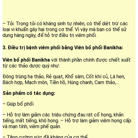
– Tỏi: Trong tỏi có kháng sinh tự nhiên, có thể diệt trừ các
loại vi khuẩn gây hại trong cơ thể. Vì vậy mà bạn có thể sử
dụng hàng ngày, để hỗ trợ điều trị viêm phổi.
3. Điều trị bệnh viêm phổi bằng Viên bổ phổi Banikha:
Viên bổ phổi Banikha
với thành phần chính được chiết xuất
từ các thảo dược quý như:
Đông trùng hạ thảo, Rẻ quạt, Khổ sâm, Cốt khí củ, Lá hen,
Bách hợp, Mạch môn, Tiền hồ, Húng chanh, Cam thảo,…
Sản phẩm có tác dụng:
– Giúp bổ phổi
– Hỗ trợ làm giảm các triệu chứng đau rát cổ họng, khản
tiếng, mất tiếng, khô họng. – Hỗ trợ làm giảm viêm họng cấp
và mạn tính, viêm phế quản.
– Tăng cường sức đề kháng của cơ thể