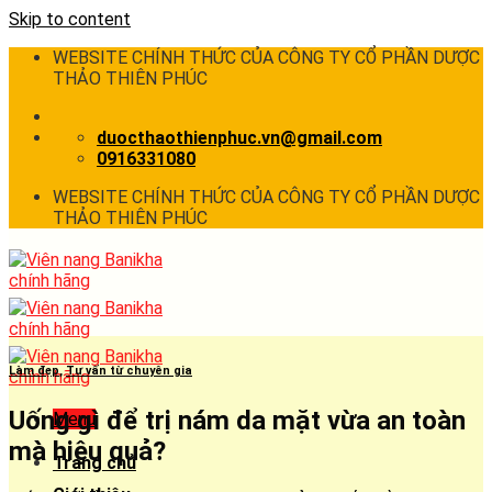
Skip to content
WEBSITE CHÍNH THỨC CỦA CÔNG TY CỔ PHẦN DƯỢC
THẢO THIÊN PHÚC
duocthaothienphuc.vn@gmail.com
0916331080
WEBSITE CHÍNH THỨC CỦA CÔNG TY CỔ PHẦN DƯỢC
THẢO THIÊN PHÚC
Làm đẹp
,
Tư vấn từ chuyên gia
Uống gì để trị nám da mặt vừa an toàn
Menu
mà hiệu quả?
Trang chủ