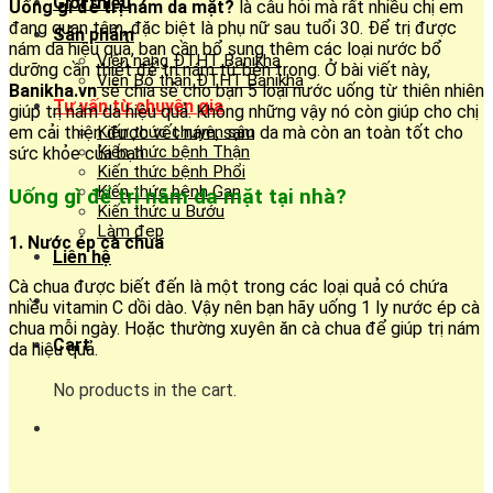
Giới thiệu
Uống gì để trị nám da mặt?
là câu hỏi mà rất nhiều chị em
đang quan tâm, đặc biệt là phụ nữ sau tuổi 30. Để trị được
Sản phẩm
nám da hiệu quả, bạn cần bổ sung thêm các loại nước bổ
Viên nang ĐTHT Banikha
dưỡng cần thiết để trị nám từ bên trong. Ở bài viết này,
Viên Bổ thận ĐTHT Banikha
Banikha.vn
sẽ chia sẻ cho bạn 5 loại nước uống từ thiên nhiên
Tư vấn từ chuyên gia
giúp trị nám da hiệu quả. Không những vậy nó còn giúp cho chị
em cải thiện được vết nám, sạm da mà còn an toàn tốt cho
Kiến thức chuyên sâu
Kiến thức bệnh Thận
sức khỏe của bạn.
Kiến thức bệnh Phổi
Kiến thức bệnh Gan
Uống gì để trị nám da mặt tại nhà?
Kiến thức u Bướu
Làm đẹp
1. Nước ép cà chua
Liên hệ
Cà chua được biết đến là một trong các loại quả có chứa
nhiều vitamin C dồi dào. Vậy nên bạn hãy uống 1 ly nước ép cà
chua mỗi ngày. Hoặc thường xuyên ăn cà chua để giúp trị nám
Cart
da hiệu quả.
No products in the cart.