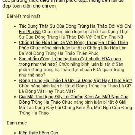
các phương thức điều trị nám phức tạp,.. mang đến làn da
đẹp toàn diện cho chị em.
Bài viết mới nhất
Tác Dụng Thật Sự Của Đông Trùng Hạ Thảo Đối Với Chị
Em Phụ Nữ
Chức năng bình luận bị tắt
ở Tác Dụng Thật
Sự Của Đông Trùng Hạ Thảo Đối Với Chị Em Phụ Nữ
Chống Lão Hóa Làn Da Với Đông Trùng Hạ Thảo Thiên
Phúc
Chức năng bình luận bị tắt
ở Chống Lão Hóa Làn
Da Với Đông Trùng Hạ Thảo Thiên Phúc
Sản phẩm đông trùng hạ thảo đạt chuẩn FDA quan
trọng như thế nào?
Chức năng bình luận bị tắt
ở Sản
phẩm đông trùng hạ thảo đạt chuẩn FDA quan trọng
như thế nào?
Đông Trùng Hạ Thảo Là Gì? Là Động Vật Hay Thực Vật?
Chức năng bình luận bị tắt
ở Đông Trùng Hạ Thảo Là Gì?
Là Động Vật Hay Thực Vật?
Giải Mã Tác Dụng Đẩy Lùi Chứng Kém Ăn, Mất Ngủ Của
Đông Trùng Hạ Thảo
Chức năng bình luận bị tắt
ở Giải
Mã Tác Dụng Đẩy Lùi Chứng Kém Ăn, Mất Ngủ Của Đông
Trùng Hạ Thảo
Danh mục
Kiến thức bệnh Gan