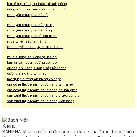
bán đông trùng hạ thảo tại hải phòng
đông trùng hạ thảo khô giá bao nhiêu
mua yến chưng tại hà nội
mua yến chưng tại hải phòng
mua yến chưng tại đà nẵng
mua yến chưng tại hồ chí minh
mua tổ yến sào tại hà nội
mua tổ yến sào nguyên chất ở đâu
mua đường ăn kiêng tại hà nội
bán sỉ, bán buôn đường cỏ ngọt
đường ăn kiêng đường bắp tốt không
đường ăn kiêng tốt nhất
tác dụng đường ăn kiêng cỏ ngọt
gia công thực phẩm chức năng tại hà nội
gia công thực phẩm chức năng chuẩn gmp
sản xuất thực phẩm chức năng thuốc đông y
sản xuất thực phẩm chức năng viên nang
BANIKHA là sản phẩm chăm sóc sức khỏe của Dược Thảo Thiên