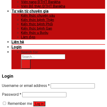
Viên nang ĐTHT Banikha
Viên Bổ thận ĐTHT Banikha
Tư vấn từ chuyên gia
Kiến thức chuyên sâu
Kiến thức bệnh Thận
Kiến thức bệnh Phổi
Kiến thức bệnh Gan
Kiến thức u Bướu
Làm đẹp
Liên hệ
Login
Search for:
Login
Username or email address
*
Password
*
Remember me
Log in