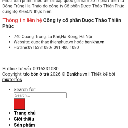
Phúc. Sản phẩm theo đề tài cấp quốc gia năm 2017 phát triển từ
Đông Trùng Hạ Thảo do công ty Cổ phần Dược Thảo Thiên Phúc
cùng Bộ KH&CN thực hiện.
Thông tin liên hệ
Công ty cổ phần Dược Thảo Thiên
Phúc
740 Quang Trung, La Khê,Hà Đông, Hà Nội
Website: duocthaothienphuc.vn hoặc
banikha.vn
Hotline:0916331080/ 091 400 1080
Hotline tư vấn: 0916331080
Copyright
táo bón ở trẻ
2026 ©
Banikha.vn
| Thiết kế bởi
mixterfos
Search for:
Trang chủ
Giới thiệu
Sản phẩm