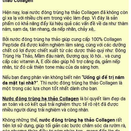
thảo Collagen
Hiện nay, loại nước đông trùng hạ thảo Collagen đã không còn
gì xa lạ với nhiều chị em trong việc làm đẹp. Vì đây là sản
phẩm có khả năng đẩy lùi hiệu quả các vấn đề về da như thâm
nám, sạm da, tàn nhang, da nếp nhăn, chảy xệ,..
Bởi nước đông trùng hạ thảo giúp cung cấp 100% Collagen
Peptide đã được kiểm nghiệm lâm sàng, cùng với các dưỡng
chất có lợi được chiết xuất từ các dược thảo quý như: Đông
Trùng Hạ Thảo, Mầm đậu nành, Đương quy, lô hội… và cung
cấp các vitamin A, E dồi dào giúp hỗ trợ căng da, giảm nếp
nhăn, từ đó cải thiện tone màu của da sáng hơn.
Nếu bạn đang phân vân không biết nên “
Uống gì để trị nám
da mặt tại nhà?
”. Thì nước đông trùng hạ thảo Collagen là
một trong các lựa chọn tốt nhất dành cho bạn.
Nước đông trùng hạ thảo Collagen
là bí quyết làm đẹp da
an toàn và có kết quả trải nghiệm thực tế rõ rệt đã được
nhiều người dùng trải nghiệm và công nhận.
Không những thế,
nước đông trùng hạ thảo Collagen
rất
tiện lợi sử dụng, giúp tối giản các bước chăm sóc da rườm rà,