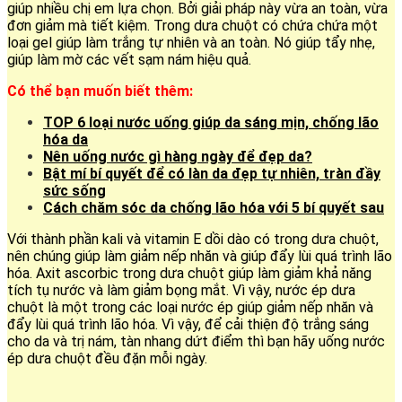
giúp nhiều chị em lựa chọn. Bởi giải pháp này vừa an toàn, vừa
đơn giảm mà tiết kiệm. Trong dưa chuột có chứa chứa một
loại gel giúp làm trắng tự nhiên và an toàn. Nó giúp tẩy nhẹ,
giúp làm mờ các vết sạm nám hiệu quả.
Có thể bạn muốn biết thêm:
TOP 6 loại nước uống giúp da sáng mịn, chống lão
hóa da
Nên uống nước gì hàng ngày để đẹp da?
Bật mí bí quyết để có làn da đẹp tự nhiên, tràn đầy
sức sống
Cách chăm sóc da chống lão hóa với 5 bí quyết sau
Với thành phần kali và vitamin E dồi dào có trong dưa chuột,
nên chúng giúp làm giảm nếp nhăn và giúp đẩy lùi quá trình lão
hóa. Axit ascorbic trong dưa chuột giúp làm giảm khả năng
tích tụ nước và làm giảm bọng mắt. Vì vậy, nước ép dưa
chuột là một trong các loại nước ép giúp giảm nếp nhăn và
đẩy lùi quá trình lão hóa. Vì vậy, để cải thiện độ trắng sáng
cho da và trị nám, tàn nhang dứt điểm thì bạn hãy uống nước
ép dưa chuột đều đặn mỗi ngày.